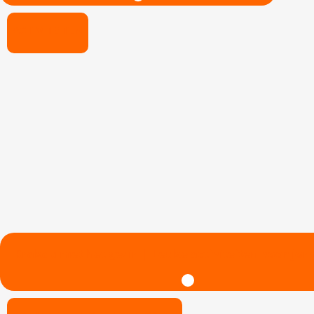
ACTIVITEITEN
Krakau met het gezin | Leuke activiteiten voor jon