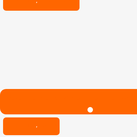
ACTIVITEITEN
,
GEEN CATEGORIE
Krakau met vrienden of vriendinnen | Tips voor 
ACTIVITEITEN
,
HORECA