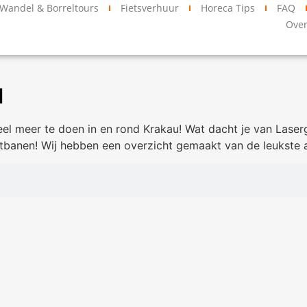
Wandel & Borreltours
Fietsverhuur
Horeca Tips
FAQ
Ove
u
 veel meer te doen in en rond Krakau! Wat dacht je van La
banen! Wij hebben een overzicht gemaakt van de leukste ac