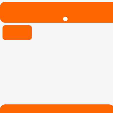
De Wieliczka Zoutmijnen | Mijn eerlijke ervaring als
ACTIVITEITEN
Energylandia: Pretpark op een uurtje van Krakau